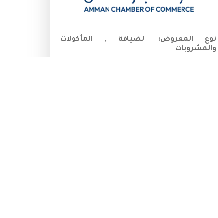
نوع المعروض:
الضيافة , المأكولات
والمشروبات
رقم الخلوي:
+968 24700656 - +961 1 480081
المزيد
معارض دولية
صالون دو شوكولا والحلويات دبي
22/09/2026
-
24/09/2026
الإمارات