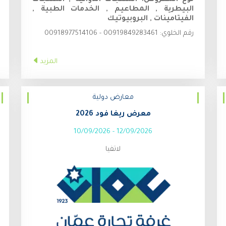
البيطرية , المطاعيم , الخدمات الطبية ,
الفيتامينات , البروبيوتيك
رقم الخلوي:
00919849283461 - 00918977514106
المزيد
معارض دولية
معرض ريغا فود 2026
10/09/2026
-
12/09/2026
لاتفيا