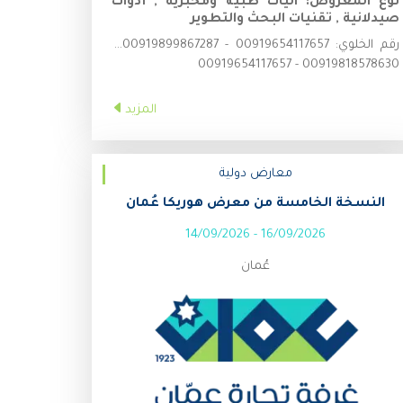
نوع المعروض:
آليات طبية ومخبرية , أدوات
صيدلانية , تقنيات البحث والتطوير
رقم الخلوي:
00919654117657 - 00919899867287 -
00919818578630 - 00919654117657
المزيد
معارض دولية
النسخة الخامسة من معرض هوريكا عُمان
14/09/2026
-
16/09/2026
عُمان