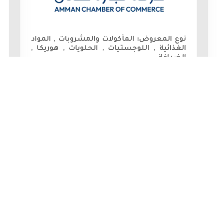
نوع المعروض:
المأكولات والمشروبات , المواد
الغذائية , اللوجستيات , الحلويات , هوريكا ,
الضيافة
رقم الخلوي:
0037167067550 - 0037129127662
المزيد
معارض دولية
معرض ومؤتمر العراق الدولي لطب الأسنان
(Iraq Dent)
18/09/2026
-
20/09/2026
العراق