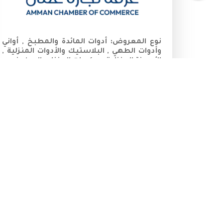
نوع المعروض:
أدوات المائدة والمطبخ , أواني
وأدوات الطهي , البلاستيك والأدوات المنزلية ,
الأجهزة المنزلية , ديكورات المنزل والمطبخ
رقم الخلوي:
00905448855582
المزيد
معارض دولية
المعرض العالمي لتخزين الطاقة والطاقة
الفولتوضوئية 2056
16/09/2026
-
18/09/2026
الصين